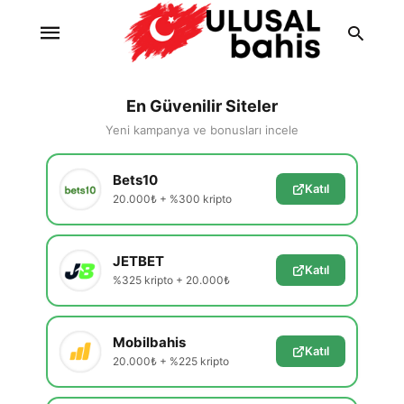
En Güvenilir Siteler
Yeni kampanya ve bonusları incele
Ty
yo
se
Bets10
qu
Katıl
an
20.000₺ + %300 kripto
hit
ent
JETBET
Katıl
%325 kripto + 20.000₺
Mobilbahis
Katıl
20.000₺ + %225 kripto