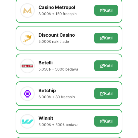
Casino Metropol
Katıl
8.000₺ + 150 freespin
Discount Casino
Katıl
5.000₺ nakit iade
Betelli
Katıl
5.050₺ + 500₺ bedava
Betchip
Katıl
6.000₺ + 80 freespin
Winnit
Katıl
5.000₺ + 500₺ bedava