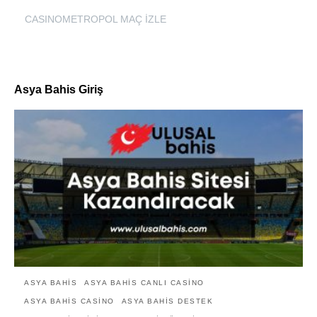
CASINOMETROPOL MAÇ İZLE
Asya Bahis Giriş
ASYA BAHIS
ASYA BAHIS CANLI CASINO
ASYA BAHIS CASINO
ASYA BAHIS DESTEK