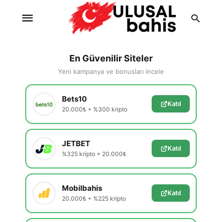
En Güvenilir Siteler
Yeni kampanya ve bonusları incele
Ty
yo
se
Bets10
qu
Katıl
an
20.000₺ + %300 kripto
hit
ent
JETBET
Katıl
%325 kripto + 20.000₺
Mobilbahis
Katıl
20.000₺ + %225 kripto