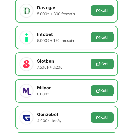
Davegas
Katıl
5.000₺ + 300 freespin
Intobet
Katıl
5.000₺ + 150 freespin
Slotbon
Katıl
7.500₺ + %200
Milyar
Katıl
8.000₺
Genzobet
Katıl
4.000₺ Her Ay