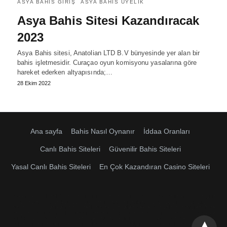
ASYA BAHIS GIRIŞ
ASYA BAHIS ÜYELIK
Asya Bahis Sitesi Kazandıracak
2023
Asya Bahis sitesi, Anatolian LTD B.V bünyesinde yer alan bir
bahis işletmesidir. Curaçao oyun komisyonu yasalarına göre
hareket ederken altyapısında;…
28 Ekim 2022
Ana sayfa
Bahis Nasıl Oynanır
İddaa Oranları
Canlı Bahis Siteleri
Güvenilir Bahis Siteleri
Yasal Canlı Bahis Siteleri
En Çok Kazandıran Casino Siteleri
Hakkımızda UlusalBahis, çevrim içi bahis ve casino platformlarına ilişkin güncel giriş
adresleri, bonus kampanyaları ve inceleme içerikleri sunan bağımsız bir bilgi
platformudur. İçeriklerimiz düzenli olarak güncellenmekte olup yalnızca bilgilendirme
amacı taşımaktadır. UlusalBahis, herhangi bir bahis veya casino hizmeti sunmaz ve
hiçbir oyun platformunun resmi temsilcisi değildir. Tüm marka adları ve logolar ilgili
hak sahiplerine aittir. Detaylı incelemeler, güncel bilgiler ve kapsamlı rehber içerikler