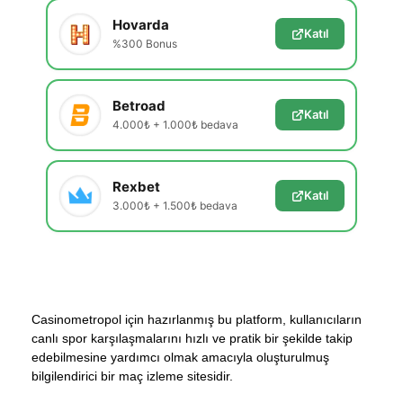
Hovarda
Katıl
%300 Bonus
Betroad
Katıl
4.000₺ + 1.000₺ bedava
Rexbet
Katıl
3.000₺ + 1.500₺ bedava
Casinometropol için hazırlanmış bu platform, kullanıcıların
canlı spor karşılaşmalarını hızlı ve pratik bir şekilde takip
edebilmesine yardımcı olmak amacıyla oluşturulmuş
bilgilendirici bir maç izleme sitesidir.