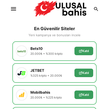
En Güvenilir Siteler
Yeni kampanya ve bonusları incele
Ty
yo
se
Bets10
qu
Katıl
an
20.000₺ + %300 kripto
hit
ent
JETBET
Katıl
%325 kripto + 20.000₺
Mobilbahis
Katıl
20.000₺ + %225 kripto