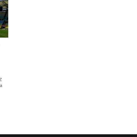
Ş
Z
na