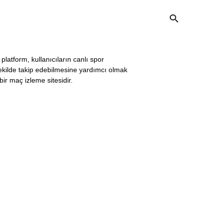
latform, kullanıcıların canlı spor
 şekilde takip edebilmesine yardımcı olmak
bir maç izleme sitesidir.