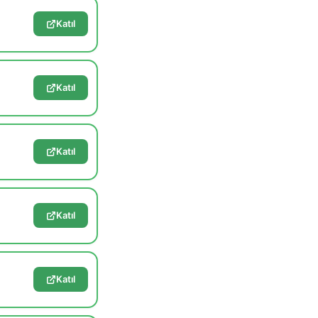
Katıl
Katıl
Katıl
Katıl
Katıl