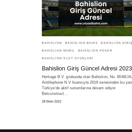
BAHISLION
BAHISLION BAHIS
BAHISLION GIRI
BAHISLION MOBIL
BAHISLION POKER
BAHISLION SLOT OYUNLARI
Bahislion Giriş Güncel Adresi 2023
Heritage B.V. grubunda olan Bahislion, No. 8048/JA
Antillephone N.V lisansıyla 2019 senesinden bu ya
Türkiye’de aktif sunumlarına devam ediyor.
Betconstruct…
28 Ekim 2022