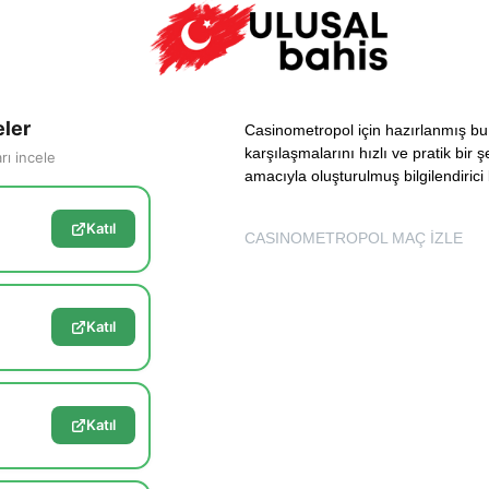
eler
Casinometropol için hazırlanmış bu p
karşılaşmalarını hızlı ve pratik bir
ı incele
amacıyla oluşturulmuş bilgilendirici 
Katıl
CASINOMETROPOL MAÇ İZLE
Katıl
Katıl