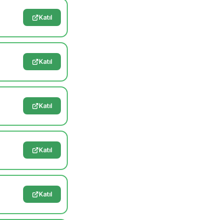
Katıl
Katıl
Katıl
Katıl
Katıl