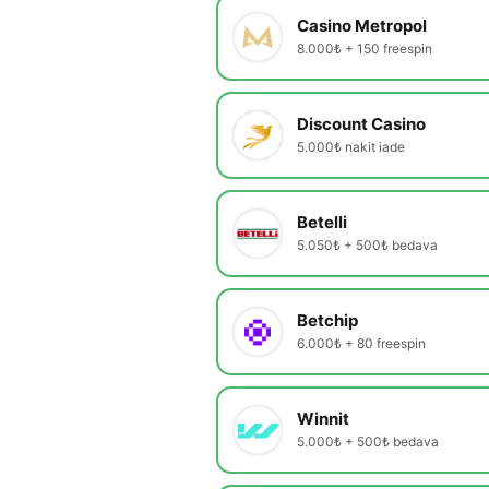
Casino Metropol
8.000₺ + 150 freespin
Discount Casino
5.000₺ nakit iade
Betelli
5.050₺ + 500₺ bedava
Betchip
6.000₺ + 80 freespin
Winnit
5.000₺ + 500₺ bedava