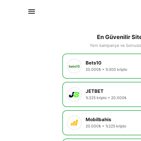
En Güvenilir Sit
Yeni kampanya ve bonuslar
Bets10
20.000₺ + %300 kripto
JETBET
%325 kripto + 20.000₺
Mobilbahis
20.000₺ + %225 kripto