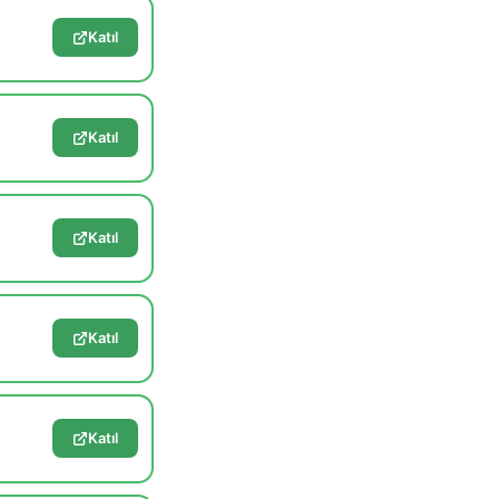
Katıl
Katıl
Katıl
Katıl
Katıl