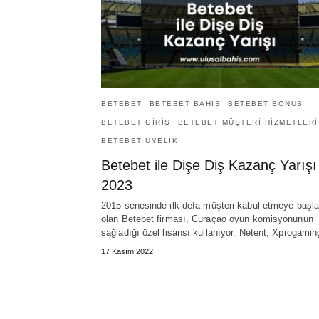
BETEBET
BETEBET BAHIS
BETEBET BONUS
BETEBET GIRIŞ
BETEBET MÜŞTERI HIZMETLERI
BETEBET ÜYELIK
Betebet ile Dişe Diş Kazanç Yarışı
2023
2015 senesinde ilk defa müşteri kabul etmeye başl
olan Betebet firması, Curaçao oyun komisyonunun
sağladığı özel lisansı kullanıyor. Netent, Xprogami
17 Kasım 2022