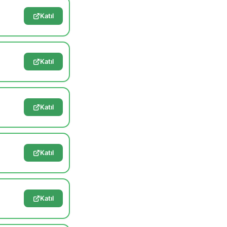
Katıl
Katıl
Katıl
Katıl
Katıl