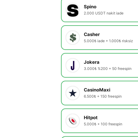
Spino
2.000 USDT nakit iade
Casher
5.000₺ iade + 1.000₺ risksiz
Jokera
3.000₺ %200 + 50 freespin
CasinoMaxi
6.500₺ + 150 freespin
Hitpot
5.000₺ + 100 freespin