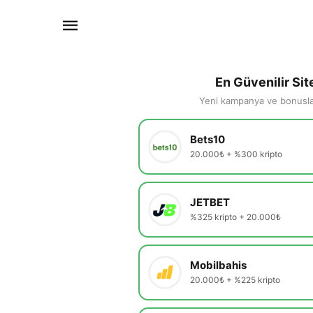
En Güvenilir Sit
Yeni kampanya ve bonuslar
Bets10
20.000₺ + %300 kripto
JETBET
%325 kripto + 20.000₺
Mobilbahis
20.000₺ + %225 kripto