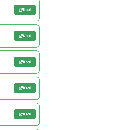
Katıl
Katıl
Katıl
Katıl
Katıl