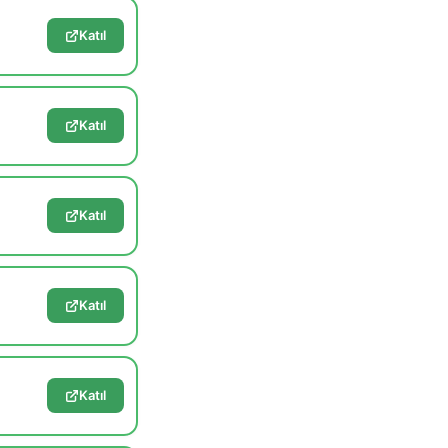
Katıl
Katıl
Katıl
Katıl
Katıl