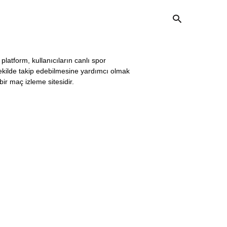
latform, kullanıcıların canlı spor
 şekilde takip edebilmesine yardımcı olmak
bir maç izleme sitesidir.