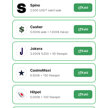
Spino
Katıl
2.000 USDT nakit iade
Casher
Katıl
5.000₺ iade + 1.000₺ risksiz
Jokera
Katıl
3.000₺ %200 + 50 freespin
CasinoMaxi
Katıl
6.500₺ + 150 freespin
Hitpot
Katıl
5.000₺ + 100 freespin