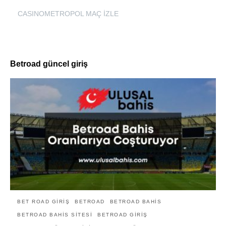
CASINOMETROPOL MAÇ İZLE
Betroad güncel giriş
BET ROAD GIRIŞ
BETROAD
BETROAD BAHIS
BETROAD BAHIS SITESI
BETROAD GIRIŞ