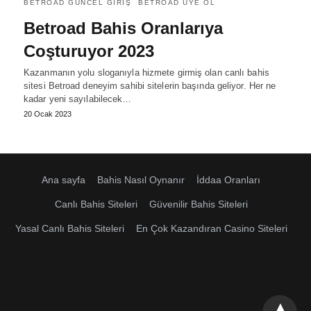
BETROAD GÜNCEL GIRIŞ
BETROAD ÜYE OL
Betroad Bahis Oranlarıya
Coşturuyor 2023
Kazanmanın yolu sloganıyla hizmete girmiş olan canlı bahis
sitesi Betroad deneyim sahibi sitelerin başında geliyor. Her ne
kadar yeni sayılabilecek…
20 Ocak 2023
Ana sayfa
Bahis Nasıl Oynanır
İddaa Oranları
Canlı Bahis Siteleri
Güvenilir Bahis Siteleri
Yasal Canlı Bahis Siteleri
En Çok Kazandıran Casino Siteleri
Hakkımızda UlusalBahis, çevrim içi bahis ve casino platformlarına ilişkin güncel giriş
adresleri, bonus kampanyaları ve inceleme içerikleri sunan bağımsız bir bilgi
platformudur. İçeriklerimiz düzenli olarak güncellenmekte olup yalnızca bilgilendirme
amacı taşımaktadır. UlusalBahis, herhangi bir bahis veya casino hizmeti sunmaz ve
hiçbir oyun platformunun resmi temsilcisi değildir. Tüm marka adları ve logolar ilgili
hak sahiplerine aittir. Detaylı incelemeler, güncel bilgiler ve kapsamlı rehber içerikler