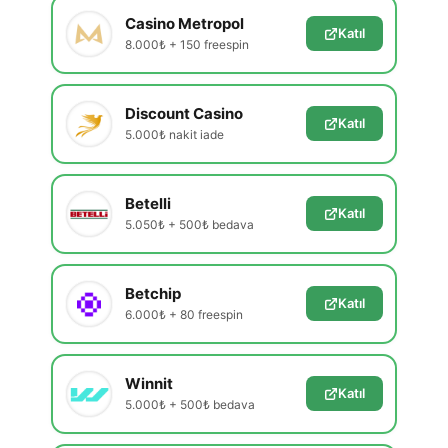
Casino Metropol
Katıl
8.000₺ + 150 freespin
Discount Casino
Katıl
5.000₺ nakit iade
Betelli
Katıl
5.050₺ + 500₺ bedava
Betchip
Katıl
6.000₺ + 80 freespin
Winnit
Katıl
5.000₺ + 500₺ bedava