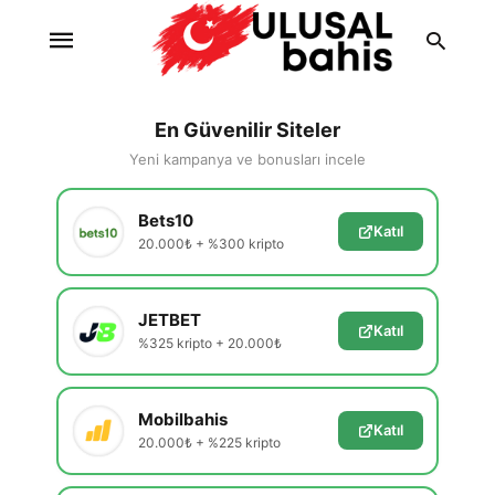
En Güvenilir Siteler
Yeni kampanya ve bonusları incele
Ty
yo
se
Bets10
qu
Katıl
an
20.000₺ + %300 kripto
hit
ent
JETBET
Katıl
%325 kripto + 20.000₺
Mobilbahis
Katıl
20.000₺ + %225 kripto