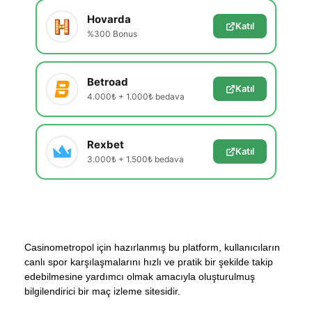
Hovarda
Katıl
%300 Bonus
Betroad
Katıl
4.000₺ + 1.000₺ bedava
Rexbet
Katıl
3.000₺ + 1.500₺ bedava
Casinometropol için hazırlanmış bu platform, kullanıcıların
canlı spor karşılaşmalarını hızlı ve pratik bir şekilde takip
edebilmesine yardımcı olmak amacıyla oluşturulmuş
bilgilendirici bir maç izleme sitesidir.