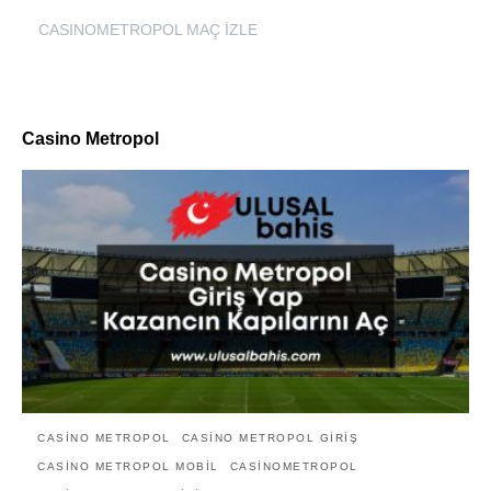
CASINOMETROPOL MAÇ İZLE
Casino Metropol
CASINO METROPOL
CASINO METROPOL GIRIŞ
CASINO METROPOL MOBIL
CASINOMETROPOL