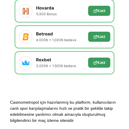
Hovarda
Katıl
%300 Bonus
Betroad
Katıl
4.000₺ + 1.000₺ bedava
Rexbet
Katıl
3.000₺ + 1.500₺ bedava
Casinometropol için hazırlanmış bu platform, kullanıcıların
canlı spor karşılaşmalarını hızlı ve pratik bir şekilde takip
edebilmesine yardımcı olmak amacıyla oluşturulmuş
bilgilendirici bir maç izleme sitesidir.