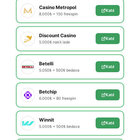
Casino Metropol
Katıl
8.000₺ + 150 freespin
Discount Casino
Katıl
5.000₺ nakit iade
Betelli
Katıl
5.050₺ + 500₺ bedava
Betchip
Katıl
6.000₺ + 80 freespin
Winnit
Katıl
5.000₺ + 500₺ bedava