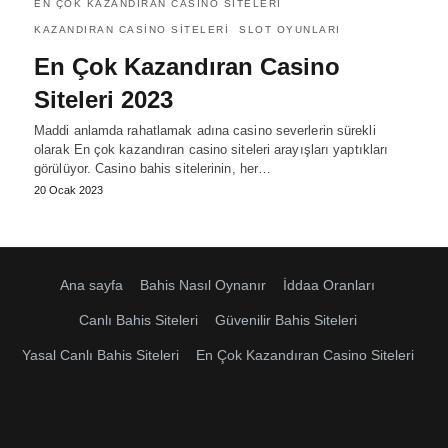
EN ÇOK KAZANDIRAN CASINO SITELERI
KAZANDIRAN CASINO SITELERI
SLOT OYUNLARI
En Çok Kazandıran Casino
Siteleri 2023
Maddi anlamda rahatlamak adına casino severlerin sürekli
olarak En çok kazandıran casino siteleri arayışları yaptıkları
görülüyor. Casino bahis sitelerinin, her…
20 Ocak 2023
Ana sayfa
Bahis Nasıl Oynanır
İddaa Oranları
Canlı Bahis Siteleri
Güvenilir Bahis Siteleri
Yasal Canlı Bahis Siteleri
En Çok Kazandıran Casino Siteleri
Hakkımızda UlusalBahis, çevrim içi bahis ve casino platformlarına ilişkin güncel giriş
adresleri, bonus kampanyaları ve inceleme içerikleri sunan bağımsız bir bilgi
platformudur. İçeriklerimiz düzenli olarak güncellenmekte olup yalnızca bilgilendirme
amacı taşımaktadır. UlusalBahis, herhangi bir bahis veya casino hizmeti sunmaz ve