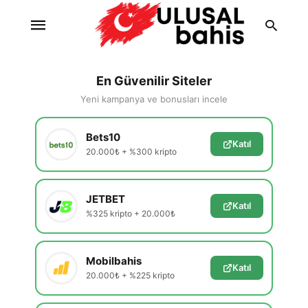
En Güvenilir Siteler
Yeni kampanya ve bonusları incele
Ty
yo
se
Bets10
qu
Katıl
an
20.000₺ + %300 kripto
hit
ent
JETBET
Katıl
%325 kripto + 20.000₺
Mobilbahis
Katıl
20.000₺ + %225 kripto