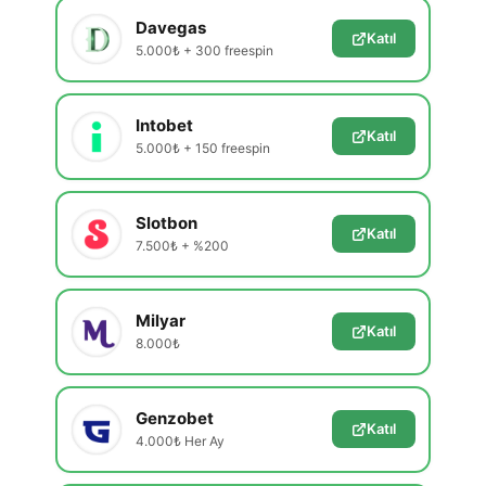
Davegas
Katıl
5.000₺ + 300 freespin
Intobet
Katıl
5.000₺ + 150 freespin
Slotbon
Katıl
7.500₺ + %200
Milyar
Katıl
8.000₺
Genzobet
Katıl
4.000₺ Her Ay