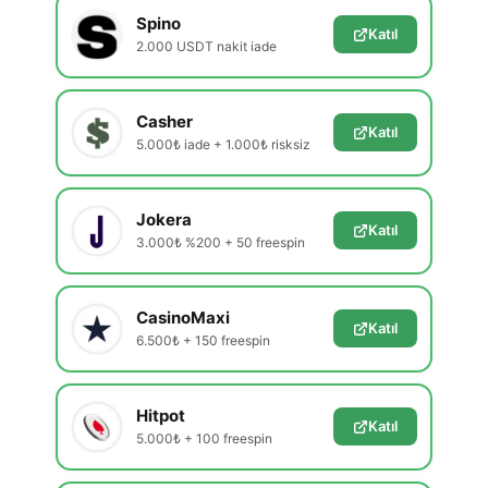
Spino
Katıl
2.000 USDT nakit iade
Casher
Katıl
5.000₺ iade + 1.000₺ risksiz
Jokera
Katıl
3.000₺ %200 + 50 freespin
CasinoMaxi
Katıl
6.500₺ + 150 freespin
Hitpot
Katıl
5.000₺ + 100 freespin