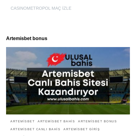
CASINOMETROPOL MAÇ İZLE
Artemisbet bonus
ARTEMISBET
ARTEMISBET BAHIS
ARTEMISBET BONUS
ARTEMISBET CANLI BAHIS
ARTEMISBET GIRIŞ