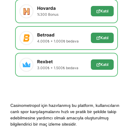
Hovarda
Katıl
%300 Bonus
Betroad
Katıl
4.000₺ + 1.000₺ bedava
Rexbet
Katıl
3.000₺ + 1.500₺ bedava
Casinometropol için hazırlanmış bu platform, kullanıcıların
canlı spor karşılaşmalarını hızlı ve pratik bir şekilde takip
edebilmesine yardımcı olmak amacıyla oluşturulmuş
bilgilendirici bir maç izleme sitesidir.