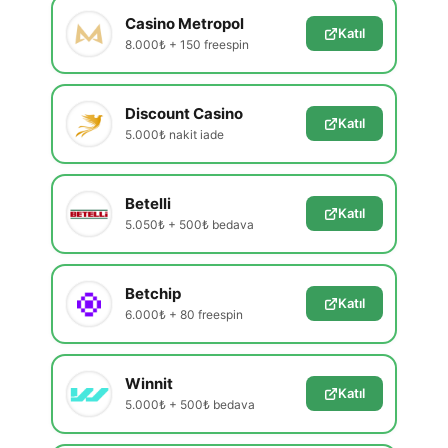
Casino Metropol
Katıl
8.000₺ + 150 freespin
Discount Casino
Katıl
5.000₺ nakit iade
Betelli
Katıl
5.050₺ + 500₺ bedava
Betchip
Katıl
6.000₺ + 80 freespin
Winnit
Katıl
5.000₺ + 500₺ bedava