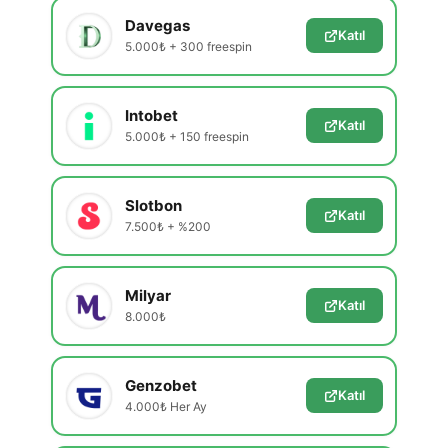
Davegas
Katıl
5.000₺ + 300 freespin
Intobet
Katıl
5.000₺ + 150 freespin
Slotbon
Katıl
7.500₺ + %200
Milyar
Katıl
8.000₺
Genzobet
Katıl
4.000₺ Her Ay