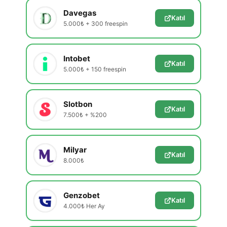
Davegas
Katıl
5.000₺ + 300 freespin
Intobet
Katıl
5.000₺ + 150 freespin
Slotbon
Katıl
7.500₺ + %200
Milyar
Katıl
8.000₺
Genzobet
Katıl
4.000₺ Her Ay