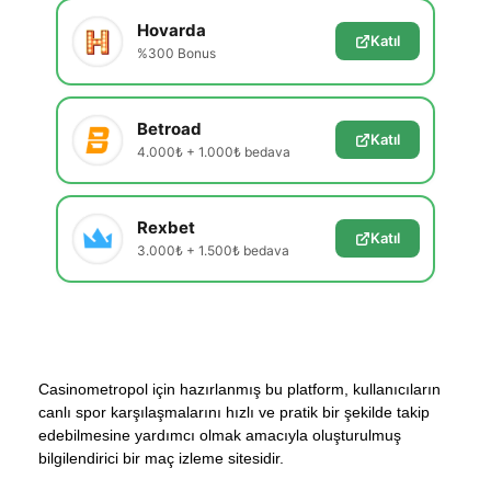
Hovarda
Katıl
%300 Bonus
Betroad
Katıl
4.000₺ + 1.000₺ bedava
Rexbet
Katıl
3.000₺ + 1.500₺ bedava
Casinometropol için hazırlanmış bu platform, kullanıcıların
canlı spor karşılaşmalarını hızlı ve pratik bir şekilde takip
edebilmesine yardımcı olmak amacıyla oluşturulmuş
bilgilendirici bir maç izleme sitesidir.