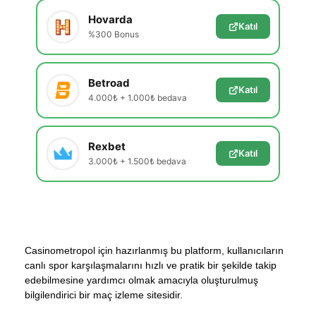
Hovarda
Katıl
%300 Bonus
Betroad
Katıl
4.000₺ + 1.000₺ bedava
Rexbet
Katıl
3.000₺ + 1.500₺ bedava
Casinometropol için hazırlanmış bu platform, kullanıcıların
canlı spor karşılaşmalarını hızlı ve pratik bir şekilde takip
edebilmesine yardımcı olmak amacıyla oluşturulmuş
bilgilendirici bir maç izleme sitesidir.