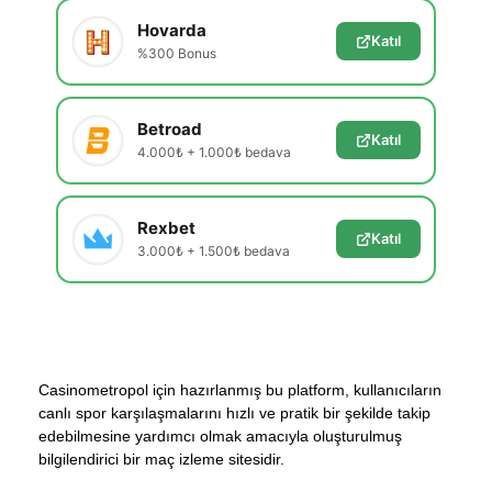
Hovarda
Katıl
%300 Bonus
Betroad
Katıl
4.000₺ + 1.000₺ bedava
Rexbet
Katıl
3.000₺ + 1.500₺ bedava
Casinometropol için hazırlanmış bu platform, kullanıcıların
canlı spor karşılaşmalarını hızlı ve pratik bir şekilde takip
edebilmesine yardımcı olmak amacıyla oluşturulmuş
bilgilendirici bir maç izleme sitesidir.