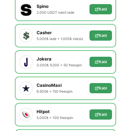
Spino
Katıl
2.000 USDT nakit iade
Casher
Katıl
5.000₺ iade + 1.000₺ risksiz
Jokera
Katıl
3.000₺ %200 + 50 freespin
CasinoMaxi
Katıl
6.500₺ + 150 freespin
Hitpot
Katıl
5.000₺ + 100 freespin