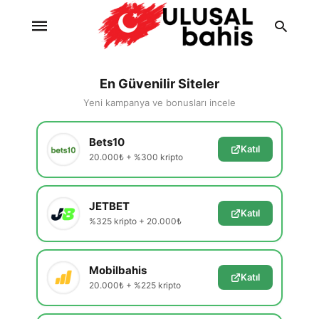
En Güvenilir Siteler
Yeni kampanya ve bonusları incele
Ty
yo
se
Bets10
qu
Katıl
an
20.000₺ + %300 kripto
hit
ent
JETBET
Katıl
%325 kripto + 20.000₺
Mobilbahis
Katıl
20.000₺ + %225 kripto