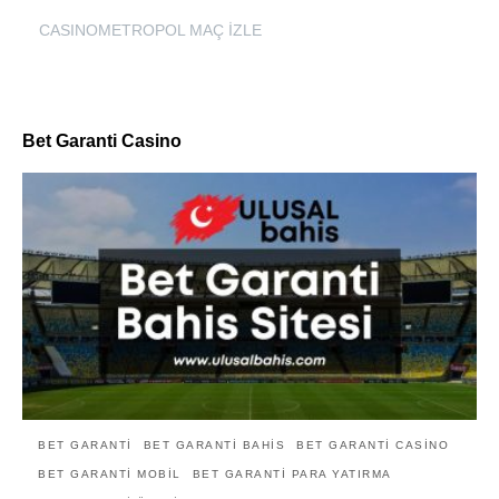
CASINOMETROPOL MAÇ İZLE
Bet Garanti Casino
BET GARANTI
BET GARANTI BAHIS
BET GARANTI CASINO
BET GARANTI MOBIL
BET GARANTI PARA YATIRMA