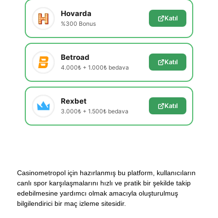
Hovarda
Katıl
%300 Bonus
Betroad
Katıl
4.000₺ + 1.000₺ bedava
Rexbet
Katıl
3.000₺ + 1.500₺ bedava
Casinometropol için hazırlanmış bu platform, kullanıcıların
canlı spor karşılaşmalarını hızlı ve pratik bir şekilde takip
edebilmesine yardımcı olmak amacıyla oluşturulmuş
bilgilendirici bir maç izleme sitesidir.