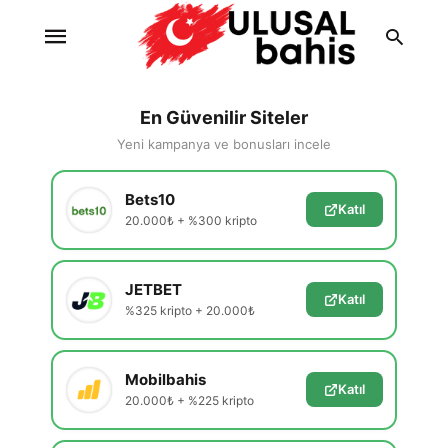
En Güvenilir Siteler
Yeni kampanya ve bonusları incele
Ty
yo
se
Bets10
qu
Katıl
an
20.000₺ + %300 kripto
hit
ent
JETBET
Katıl
%325 kripto + 20.000₺
Mobilbahis
Katıl
20.000₺ + %225 kripto