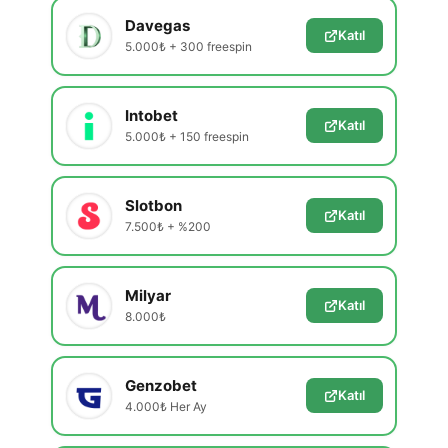
Davegas
Katıl
5.000₺ + 300 freespin
Intobet
Katıl
5.000₺ + 150 freespin
Slotbon
Katıl
7.500₺ + %200
Milyar
Katıl
8.000₺
Genzobet
Katıl
4.000₺ Her Ay