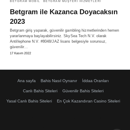
BETGRAM MOBIL
BETGRAM MÜŞTERI HIZMETLERI
Betgram ile Kazanca Doyacaksın
2023
Betgram giriş yaparak, güvenilir gambling hizmetlerinden hemen
yararlanmaya başlayabilirsiniz. SkySea Tech N.V. olarak
Antillephone N.V. #8048/JAZ lisans belgesiyle sorunsuz,
güvenilir…
17 Kasım 2022
Ana sayfa
Bahis Nasıl Oynanır
İddaa Oranları
Canlı Bahis Siteleri
Güvenilir Bahis Siteleri
Yasal Canlı Bahis Siteleri
En Çok Kazandıran Casino Siteleri
Hakkımızda UlusalBahis, çevrim içi bahis ve casino platformlarına ilişkin güncel giriş
adresleri, bonus kampanyaları ve inceleme içerikleri sunan bağımsız bir bilgi
platformudur. İçeriklerimiz düzenli olarak güncellenmekte olup yalnızca bilgilendirme
amacı taşımaktadır. UlusalBahis, herhangi bir bahis veya casino hizmeti sunmaz ve