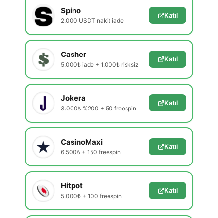
Spino
Katıl
2.000 USDT nakit iade
Casher
Katıl
5.000₺ iade + 1.000₺ risksiz
Jokera
Katıl
3.000₺ %200 + 50 freespin
CasinoMaxi
Katıl
6.500₺ + 150 freespin
Hitpot
Katıl
5.000₺ + 100 freespin