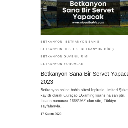
BETKANYON
BETKANYON BAHIS
BETKANYON DESTEK
BETKANYON GIRIŞ
BETKANYON GÜVENILIR MI
BETKANYON YORUMLAR
Betkanyon Sana Bir Servet Yapac
2023
Betkanyon online bahis sitesi Inplusio Limited Şirket
kayıtlı olarak Curaçao EGaming lisansına sahiptir.
Lisans numarası 1668/JAZ olan site, Türkiye
sayfalarıyla…
17 Kasım 2022