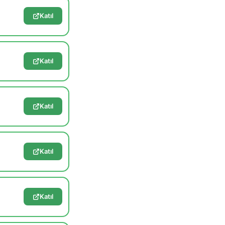
Katıl
Katıl
Katıl
Katıl
Katıl