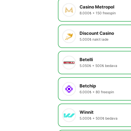
Casino Metropol
8.000₺ + 150 freespin
Discount Casino
5.000₺ nakit iade
Betelli
5.050₺ + 500₺ bedava
Betchip
6.000₺ + 80 freespin
Winnit
5.000₺ + 500₺ bedava