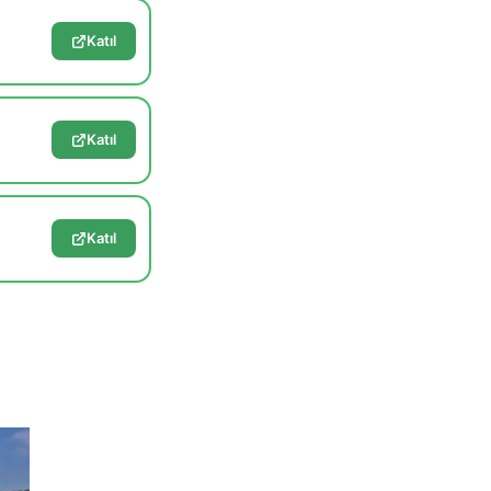
Katıl
Katıl
Katıl