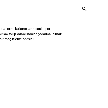
latform, kullanıcıların canlı spor
 şekilde takip edebilmesine yardımcı olmak
bir maç izleme sitesidir.