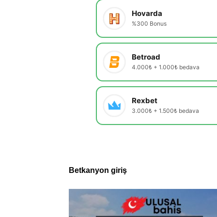
Hovarda
%300 Bonus
Betroad
4.000₺ + 1.000₺ bedava
Rexbet
3.000₺ + 1.500₺ bedava
Betkanyon giriş