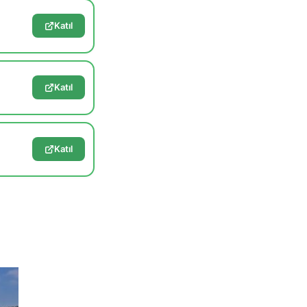
Katıl
Katıl
Katıl