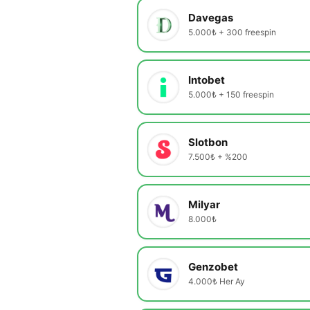
Davegas
5.000₺ + 300 freespin
Intobet
5.000₺ + 150 freespin
Slotbon
7.500₺ + %200
Milyar
8.000₺
Genzobet
4.000₺ Her Ay