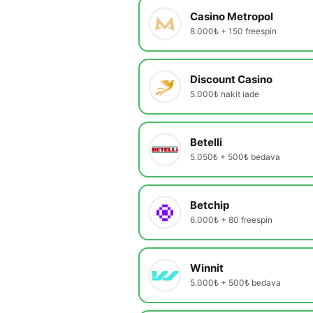
Casino Metropol
8.000₺ + 150 freespin
Discount Casino
5.000₺ nakit iade
Betelli
5.050₺ + 500₺ bedava
Betchip
6.000₺ + 80 freespin
Winnit
5.000₺ + 500₺ bedava