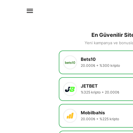
En Güvenilir Sit
Yeni kampanya ve bonuslar
Bets10
20.000₺ + %300 kripto
JETBET
%325 kripto + 20.000₺
Mobilbahis
20.000₺ + %225 kripto