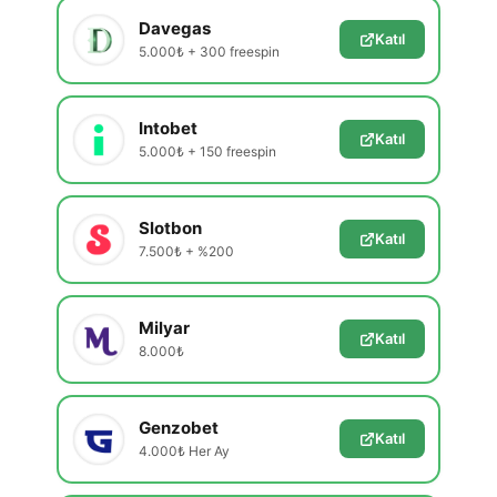
Davegas
Katıl
5.000₺ + 300 freespin
Intobet
Katıl
5.000₺ + 150 freespin
Slotbon
Katıl
7.500₺ + %200
Milyar
Katıl
8.000₺
Genzobet
Katıl
4.000₺ Her Ay