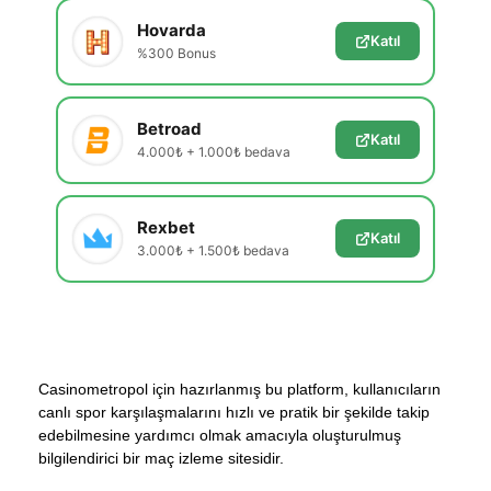
Hovarda
Katıl
%300 Bonus
Betroad
Katıl
4.000₺ + 1.000₺ bedava
Rexbet
Katıl
3.000₺ + 1.500₺ bedava
Casinometropol için hazırlanmış bu platform, kullanıcıların
canlı spor karşılaşmalarını hızlı ve pratik bir şekilde takip
edebilmesine yardımcı olmak amacıyla oluşturulmuş
bilgilendirici bir maç izleme sitesidir.