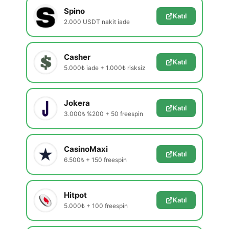
Spino
Katıl
2.000 USDT nakit iade
Casher
Katıl
5.000₺ iade + 1.000₺ risksiz
Jokera
Katıl
3.000₺ %200 + 50 freespin
CasinoMaxi
Katıl
6.500₺ + 150 freespin
Hitpot
Katıl
5.000₺ + 100 freespin