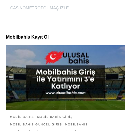
CASINOMETROPOL MAÇ İZLE
Mobilbahis Kayıt Ol
MOBIL BAHIS
MOBIL BAHIS GIRIŞ
MOBIL BAHIS GÜNCEL GIRIŞ
MOBILBAHIS