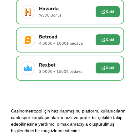
Hovarda
Katıl
%300 Bonus
Betroad
Katıl
4.000₺ + 1.000₺ bedava
Rexbet
Katıl
3.000₺ + 1.500₺ bedava
Casinometropol için hazırlanmış bu platform, kullanıcıların
canlı spor karşılaşmalarını hızlı ve pratik bir şekilde takip
edebilmesine yardımcı olmak amacıyla oluşturulmuş
bilgilendirici bir maç izleme sitesidir.