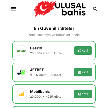
En Güvenilir Siteler
Yeni kampanya ve bonusları incele
Ty
yo
se
Bets10
qu
Katıl
an
20.000₺ + %300 kripto
hit
ent
JETBET
Katıl
%325 kripto + 20.000₺
Mobilbahis
Katıl
20.000₺ + %225 kripto