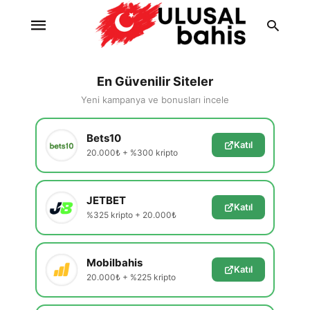
En Güvenilir Siteler
Yeni kampanya ve bonusları incele
Ty
yo
se
Bets10
qu
Katıl
an
20.000₺ + %300 kripto
hit
en
JETBET
Katıl
%325 kripto + 20.000₺
Mobilbahis
Katıl
20.000₺ + %225 kripto