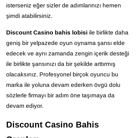
isterseniz eğer sizler de adımlarınızı hemen
şimdi atabilirsiniz.
Discount Casino bahis lobisi
ile birlikte daha
geniş bir yelpazede oyun oynama şansı elde
edecek ve aynı zamanda zengin içerik desteği
ile birlikte şansınızı da bir şekilde arttırmış
olacaksınız. Profesyonel birçok oyuncu bu
marka ile yoluna devam ederken övgü dolu
sözlerle firmayı bir adım öne taşımaya da
devam ediyor.
Discount Casino Bahis