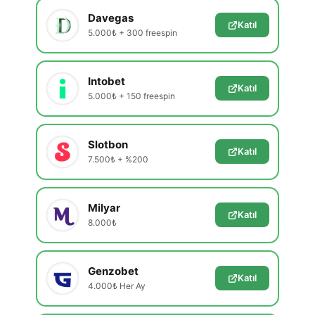
Davegas
Katıl
5.000₺ + 300 freespin
Intobet
Katıl
5.000₺ + 150 freespin
Slotbon
Katıl
7.500₺ + %200
Milyar
Katıl
8.000₺
Genzobet
Katıl
4.000₺ Her Ay