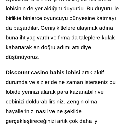
lobisinin de yer aldığını duyurdu. Bu duyuru ile
birlikte binlerce oyuncuyu bünyesine katmayı
da başardılar. Geniş kitlelere ulaşmak adına
buna ihtiyaç vardı ve firma da taleplere kulak
kabartarak en doğru adımı attı diye
düşünüyoruz.
Discount casino bahis lobisi
artık aktif
durumda ve sizler de ne zaman isterseniz bu
lobide yerinizi alarak para kazanabilir ve
cebinizi doldurabilirsiniz. Zengin olma
hayallerinizi nasıl ve ne şekilde
gerçekleştireceğinizi artık çok daha iyi