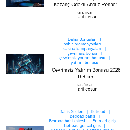
Kazanç Odaklı Analiz Rehberi
tarafından
arif cesur
Bahis Bonusları
bahis promosyonları
casino kampanyaları
çevrimsiz bonus
çevrimsiz yatırım bonusu
yatırım bonusu
Çevrimsiz Yatırım Bonusu 2026
Rehberi
tarafından
arif cesur
Bahis Siteleri
Betroad
Betroad bahis
Betroad bahis sitesi
Betroad giriş
Betroad güncel giriş
Betroad kayıt ol
Betroad üye ol