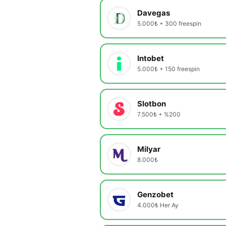
Davegas
5.000₺ + 300 freespin
Intobet
5.000₺ + 150 freespin
Slotbon
7.500₺ + %200
Milyar
8.000₺
Genzobet
4.000₺ Her Ay