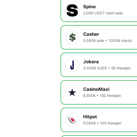
Spino
2.000 USDT nakit iade
Casher
5.000₺ iade + 1.000₺ risksiz
Jokera
3.000₺ %200 + 50 freespin
CasinoMaxi
6.500₺ + 150 freespin
Hitpot
5.000₺ + 100 freespin