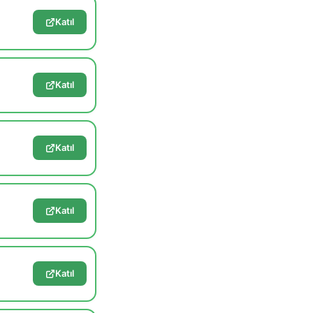
Katıl
Katıl
Katıl
Katıl
Katıl