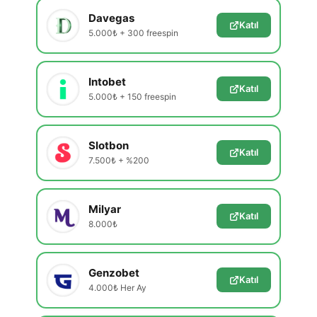
Davegas
Katıl
5.000₺ + 300 freespin
Intobet
Katıl
5.000₺ + 150 freespin
Slotbon
Katıl
7.500₺ + %200
Milyar
Katıl
8.000₺
Genzobet
Katıl
4.000₺ Her Ay