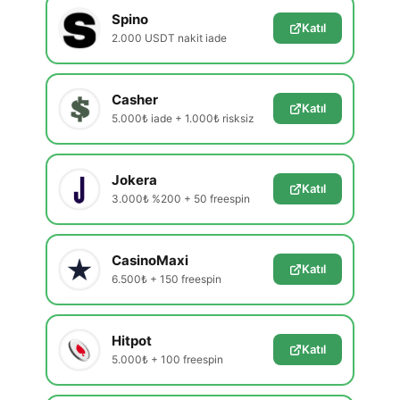
Spino
Katıl
2.000 USDT nakit iade
Casher
Katıl
5.000₺ iade + 1.000₺ risksiz
Jokera
Katıl
3.000₺ %200 + 50 freespin
CasinoMaxi
Katıl
6.500₺ + 150 freespin
Hitpot
Katıl
5.000₺ + 100 freespin