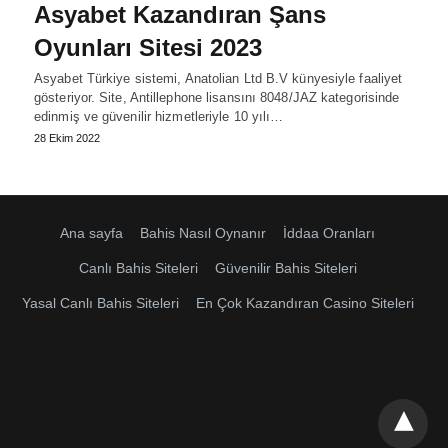
Asyabet Kazandıran Şans
Oyunları Sitesi 2023
Asyabet Türkiye sistemi, Anatolian Ltd B.V künyesiyle faaliyet
gösteriyor. Site, Antillephone lisansını 8048/JAZ kategorisinde
edinmiş ve güvenilir hizmetleriyle 10 yılı…
28 Ekim 2022
Ana sayfa
Bahis Nasıl Oynanır
İddaa Oranları
Canlı Bahis Siteleri
Güvenilir Bahis Siteleri
Yasal Canlı Bahis Siteleri
En Çok Kazandıran Casino Siteleri
Hakkımızda UlusalBahis, çevrim içi bahis ve casino platformlarına ilişkin güncel giriş
adresleri, bonus kampanyaları ve inceleme içerikleri sunan bağımsız bir bilgi
platformudur. İçeriklerimiz düzenli olarak güncellenmekte olup yalnızca bilgilendirme
amacı taşımaktadır. UlusalBahis, herhangi bir bahis veya casino hizmeti sunmaz ve
hiçbir oyun platformunun resmi temsilcisi değildir. Tüm marka adları ve logolar ilgili
hak sahiplerine aittir. Detaylı incelemeler, güncel bilgiler ve kapsamlı rehber içerikler
için www.ulusalbahis.com adresini ziyaret edebilirsiniz. ©2026 ulusalbahis.com -
Tüm Hakları Saklıdır.