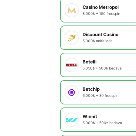
Casino Metropol
8.000₺ + 150 freespin
Discount Casino
5.000₺ nakit iade
Betelli
5.050₺ + 500₺ bedava
Betchip
6.000₺ + 80 freespin
Winnit
5.000₺ + 500₺ bedava