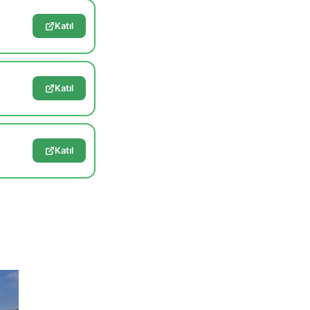
Katıl
Katıl
Katıl