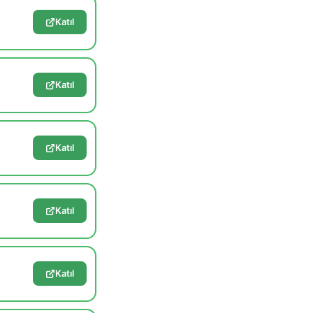
Katıl
Katıl
Katıl
Katıl
Katıl