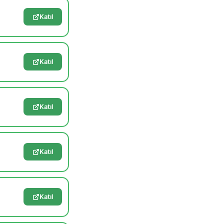
Katıl
Katıl
Katıl
Katıl
Katıl