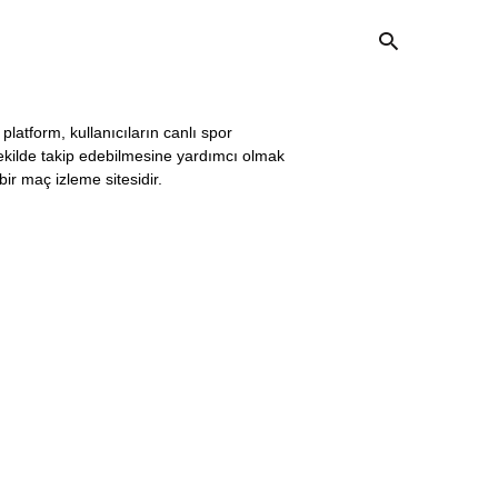
latform, kullanıcıların canlı spor
 şekilde takip edebilmesine yardımcı olmak
bir maç izleme sitesidir.