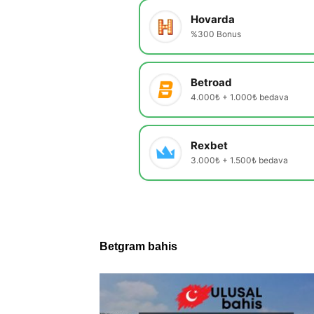
Hovarda
%300 Bonus
Betroad
4.000₺ + 1.000₺ bedava
Rexbet
3.000₺ + 1.500₺ bedava
Betgram bahis