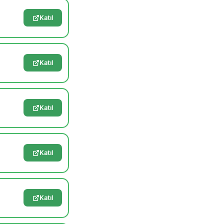
Katıl
Katıl
Katıl
Katıl
Katıl