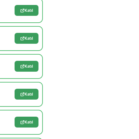
Katıl
Katıl
Katıl
Katıl
Katıl