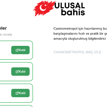
eler
Casinometropol için hazırlanmış bu p
karşılaşmalarını hızlı ve pratik bir
ı incele
amacıyla oluşturulmuş bilgilendirici 
Katıl
CASINOMETROPOL MAÇ İZLE
Katıl
Katıl