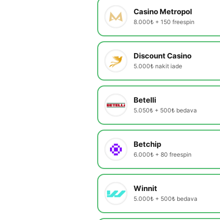
Casino Metropol
8.000₺ + 150 freespin
Discount Casino
5.000₺ nakit iade
Betelli
5.050₺ + 500₺ bedava
Betchip
6.000₺ + 80 freespin
Winnit
5.000₺ + 500₺ bedava