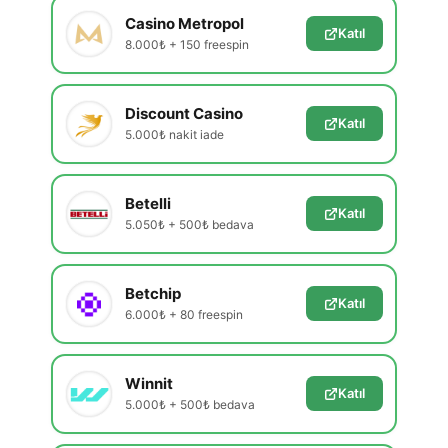
Casino Metropol
Katıl
8.000₺ + 150 freespin
Discount Casino
Katıl
5.000₺ nakit iade
Betelli
Katıl
5.050₺ + 500₺ bedava
Betchip
Katıl
6.000₺ + 80 freespin
Winnit
Katıl
5.000₺ + 500₺ bedava