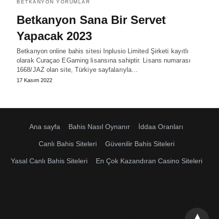
BETKANYON YORUMLAR
Betkanyon Sana Bir Servet
Yapacak 2023
Betkanyon online bahis sitesi Inplusio Limited Şirketi kayıtlı
olarak Curaçao EGaming lisansına sahiptir. Lisans numarası
1668/JAZ olan site, Türkiye sayfalarıyla…
17 Kasım 2022
Ana sayfa
Bahis Nasıl Oynanır
İddaa Oranları
Canlı Bahis Siteleri
Güvenilir Bahis Siteleri
Yasal Canlı Bahis Siteleri
En Çok Kazandıran Casino Siteleri
Hakkımızda UlusalBahis, çevrim içi bahis ve casino platformlarına ilişkin güncel giriş
adresleri, bonus kampanyaları ve inceleme içerikleri sunan bağımsız bir bilgi
platformudur. İçeriklerimiz düzenli olarak güncellenmekte olup yalnızca bilgilendirme
amacı taşımaktadır. UlusalBahis, herhangi bir bahis veya casino hizmeti sunmaz ve
hiçbir oyun platformunun resmi temsilcisi değildir. Tüm marka adları ve logolar ilgili
hak sahiplerine aittir. Detaylı incelemeler, güncel bilgiler ve kapsamlı rehber içerikler