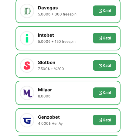
Davegas
Katıl
5.000₺ + 300 freespin
Intobet
Katıl
5.000₺ + 150 freespin
Slotbon
Katıl
7.500₺ + %200
Milyar
Katıl
8.000₺
Genzobet
Katıl
4.000₺ Her Ay