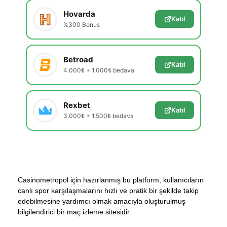
Hovarda
Katıl
%300 Bonus
Betroad
Katıl
4.000₺ + 1.000₺ bedava
Rexbet
Katıl
3.000₺ + 1.500₺ bedava
Casinometropol için hazırlanmış bu platform, kullanıcıların
canlı spor karşılaşmalarını hızlı ve pratik bir şekilde takip
edebilmesine yardımcı olmak amacıyla oluşturulmuş
bilgilendirici bir maç izleme sitesidir.