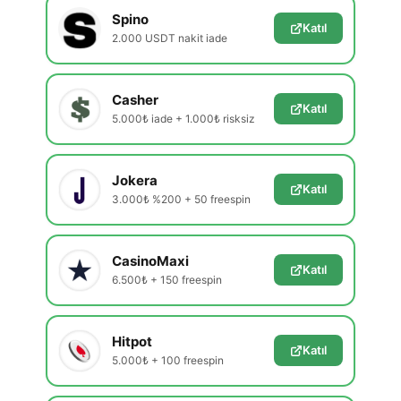
Spino
Katıl
2.000 USDT nakit iade
Casher
Katıl
5.000₺ iade + 1.000₺ risksiz
Jokera
Katıl
3.000₺ %200 + 50 freespin
CasinoMaxi
Katıl
6.500₺ + 150 freespin
Hitpot
Katıl
5.000₺ + 100 freespin