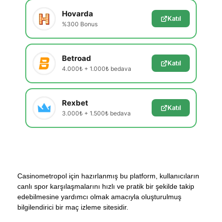
Hovarda
Katıl
%300 Bonus
Betroad
Katıl
4.000₺ + 1.000₺ bedava
Rexbet
Katıl
3.000₺ + 1.500₺ bedava
Casinometropol için hazırlanmış bu platform, kullanıcıların
canlı spor karşılaşmalarını hızlı ve pratik bir şekilde takip
edebilmesine yardımcı olmak amacıyla oluşturulmuş
bilgilendirici bir maç izleme sitesidir.