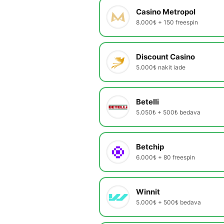
Casino Metropol
8.000₺ + 150 freespin
Discount Casino
5.000₺ nakit iade
Betelli
5.050₺ + 500₺ bedava
Betchip
6.000₺ + 80 freespin
Winnit
5.000₺ + 500₺ bedava