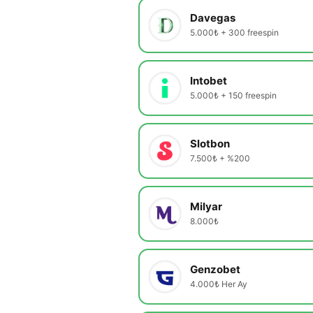
Davegas
5.000₺ + 300 freespin
Intobet
5.000₺ + 150 freespin
Slotbon
7.500₺ + %200
Milyar
8.000₺
Genzobet
4.000₺ Her Ay