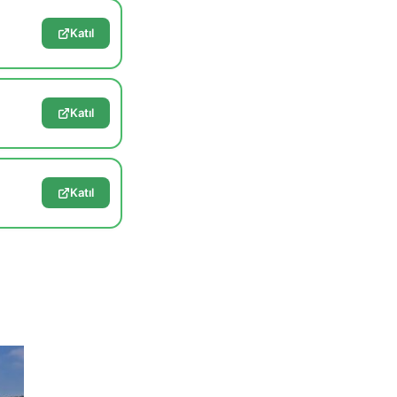
Katıl
Katıl
Katıl