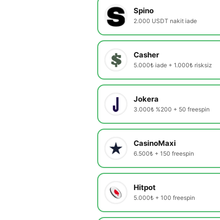
Spino
2.000 USDT nakit iade
Casher
5.000₺ iade + 1.000₺ risksiz
Jokera
3.000₺ %200 + 50 freespin
CasinoMaxi
6.500₺ + 150 freespin
Hitpot
5.000₺ + 100 freespin