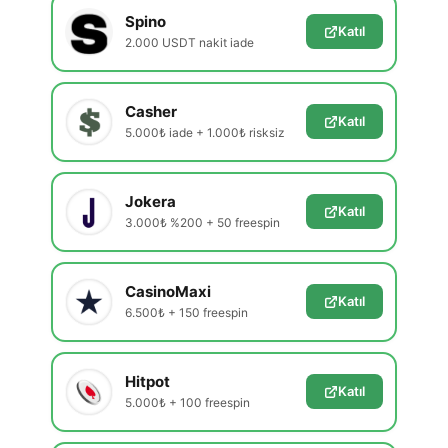
Spino
Katıl
2.000 USDT nakit iade
Casher
Katıl
5.000₺ iade + 1.000₺ risksiz
Jokera
Katıl
3.000₺ %200 + 50 freespin
CasinoMaxi
Katıl
6.500₺ + 150 freespin
Hitpot
Katıl
5.000₺ + 100 freespin