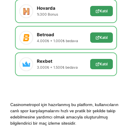
Hovarda
Katıl
%300 Bonus
Betroad
Katıl
4.000₺ + 1.000₺ bedava
Rexbet
Katıl
3.000₺ + 1.500₺ bedava
Casinometropol için hazırlanmış bu platform, kullanıcıların
canlı spor karşılaşmalarını hızlı ve pratik bir şekilde takip
edebilmesine yardımcı olmak amacıyla oluşturulmuş
bilgilendirici bir maç izleme sitesidir.