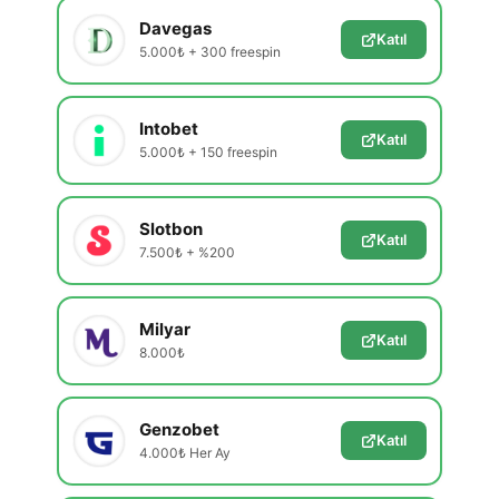
Davegas
Katıl
5.000₺ + 300 freespin
Intobet
Katıl
5.000₺ + 150 freespin
Slotbon
Katıl
7.500₺ + %200
Milyar
Katıl
8.000₺
Genzobet
Katıl
4.000₺ Her Ay