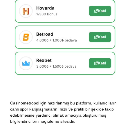
Hovarda
Katıl
%300 Bonus
Betroad
Katıl
4.000₺ + 1.000₺ bedava
Rexbet
Katıl
3.000₺ + 1.500₺ bedava
Casinometropol için hazırlanmış bu platform, kullanıcıların
canlı spor karşılaşmalarını hızlı ve pratik bir şekilde takip
edebilmesine yardımcı olmak amacıyla oluşturulmuş
bilgilendirici bir maç izleme sitesidir.