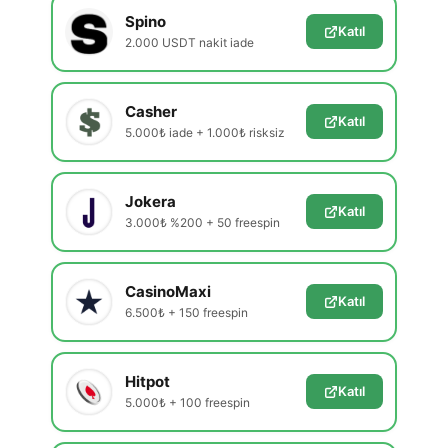
Spino
Katıl
2.000 USDT nakit iade
Casher
Katıl
5.000₺ iade + 1.000₺ risksiz
Jokera
Katıl
3.000₺ %200 + 50 freespin
CasinoMaxi
Katıl
6.500₺ + 150 freespin
Hitpot
Katıl
5.000₺ + 100 freespin