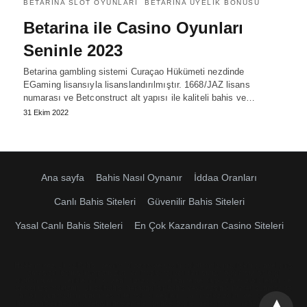
BETARINA SLOT OYUNLARI
BETARINA ÜYELIK BONUSU
Betarina ile Casino Oyunları
Seninle 2023
Betarina gambling sistemi Curaçao Hükümeti nezdinde
EGaming lisansıyla lisanslandırılmıştır. 1668/JAZ lisans
numarası ve Betconstruct alt yapısı ile kaliteli bahis ve…
31 Ekim 2022
Ana sayfa
Bahis Nasıl Oynanır
İddaa Oranları
Canlı Bahis Siteleri
Güvenilir Bahis Siteleri
Yasal Canlı Bahis Siteleri
En Çok Kazandıran Casino Siteleri
Hakkımızda UlusalBahis, çevrim içi bahis ve casino platformlarına ilişkin güncel giriş
adresleri, bonus kampanyaları ve inceleme içerikleri sunan bağımsız bir bilgi
platformudur. İçeriklerimiz düzenli olarak güncellenmekte olup yalnızca bilgilendirme
amacı taşımaktadır. UlusalBahis, herhangi bir bahis veya casino hizmeti sunmaz ve
hiçbir oyun platformunun resmi temsilcisi değildir. Tüm marka adları ve logolar ilgili
hak sahiplerine aittir. Detaylı incelemeler, güncel bilgiler ve kapsamlı rehber içerikler