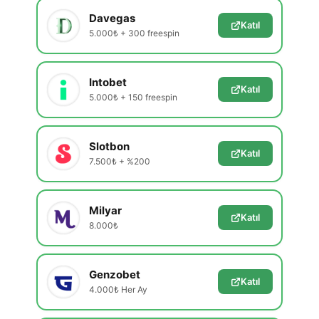
Davegas
Katıl
5.000₺ + 300 freespin
Intobet
Katıl
5.000₺ + 150 freespin
Slotbon
Katıl
7.500₺ + %200
Milyar
Katıl
8.000₺
Genzobet
Katıl
4.000₺ Her Ay