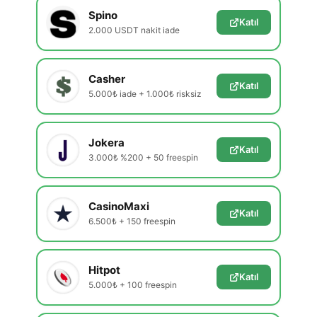
Spino
Katıl
2.000 USDT nakit iade
Casher
Katıl
5.000₺ iade + 1.000₺ risksiz
Jokera
Katıl
3.000₺ %200 + 50 freespin
CasinoMaxi
Katıl
6.500₺ + 150 freespin
Hitpot
Katıl
5.000₺ + 100 freespin