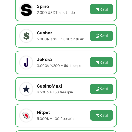
Spino
Katıl
2.000 USDT nakit iade
Casher
Katıl
5.000₺ iade + 1.000₺ risksiz
Jokera
Katıl
3.000₺ %200 + 50 freespin
CasinoMaxi
Katıl
6.500₺ + 150 freespin
Hitpot
Katıl
5.000₺ + 100 freespin