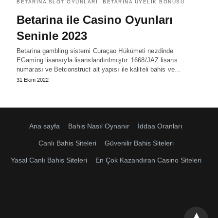
BETARINA SLOT OYUNLARI
BETARINA ÜYELIK BONUSU
Betarina ile Casino Oyunları
Seninle 2023
Betarina gambling sistemi Curaçao Hükümeti nezdinde
EGaming lisansıyla lisanslandırılmıştır. 1668/JAZ lisans
numarası ve Betconstruct alt yapısı ile kaliteli bahis ve…
31 Ekim 2022
Ana sayfa
Bahis Nasıl Oynanır
İddaa Oranları
Canlı Bahis Siteleri
Güvenilir Bahis Siteleri
Yasal Canlı Bahis Siteleri
En Çok Kazandıran Casino Siteleri
Hakkımızda UlusalBahis, çevrim içi bahis ve casino platformlarına ilişkin güncel giriş
adresleri, bonus kampanyaları ve inceleme içerikleri sunan bağımsız bir bilgi
platformudur. İçeriklerimiz düzenli olarak güncellenmekte olup yalnızca bilgilendirme
amacı taşımaktadır. UlusalBahis, herhangi bir bahis veya casino hizmeti sunmaz ve
hiçbir oyun platformunun resmi temsilcisi değildir. Tüm marka adları ve logolar ilgili
hak sahiplerine aittir. Detaylı incelemeler, güncel bilgiler ve kapsamlı rehber içerikler